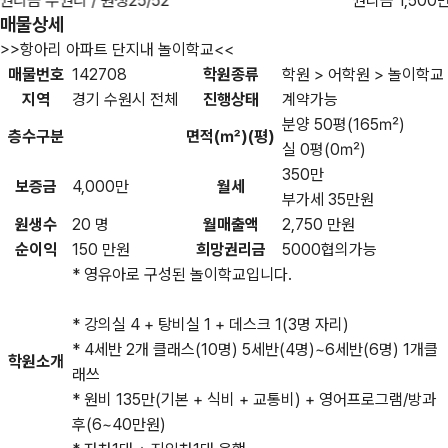
권리금 무권리 / 원생25/52
권리금 1,500만
매물상세
>>항아리 아파트 단지내 놀이학교<<
매물번호
142708
학원종류
학원 > 어학원 > 놀이학교
지역
경기 수원시 전체
진행상태
계약가능
분양 50평(165㎡)
층수구분
면적(㎡)(평)
실 0평(0㎡)
350만
보증금
4,000만
월세
부가세 35만원
원생수
20 명
월매출액
2,750 만원
순이익
150 만원
희망권리금
5000협의가능
* 영유아로 구성된 놀이학교입니다.
* 강의실 4 + 탕비실 1 + 데스크 1(3명 자리)
* 4세반 2개 클래스(10명) 5세반(4명)~6세반(6명) 1개클
학원소개
래쓰
* 원비 135만(기본 + 식비 + 교통비) + 영어프로그램/방과
후(6~40만원)