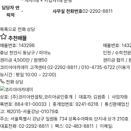
* 자차1대 + 지입차1대 운행
담당자 연
-
사무실 전화번호
02-2292-8811
락처
목록으로
전화 상담
추천매물
매물번호: 143298
매물번호: 143
충남 천안시 동남구 / 피아노
인천 / 수학전
권리금 4,500만 / 원생50
권리금 협의 / 
코리아아카데미 고객센터
02-2292-8811
/ 010-4735-6722
(이용가
능시간 : 평일 10:00 ~ 22:00)
전화 상담
상호: (주)코리아컨설팅,코리아공인중개 | 대표자: 김원종 | 사업자등
록번호: 884-81-00033 | 중개업번호: 9241-6218 | 통신판매업신
고: 제2015-서울강남-01079호
주소: 서울특별시 강남구 일원동 734 상록수아파트 단지내 상가 210호
대표전화: 02-2292-8811 | 팩스: 02-483-8811 | 이메일: