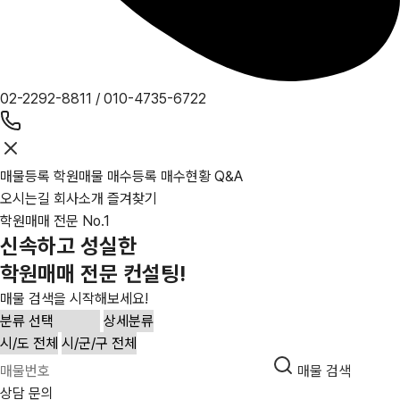
02-2292-8811
/
010-4735-6722
매물등록
학원매물
매수등록
매수현황
Q&A
오시는길
회사소개
즐겨찾기
학원매매 전문 No.1
신속하고 성실한
학원매매 전문 컨설팅!
매물 검색을 시작해보세요!
매물 검색
상담 문의