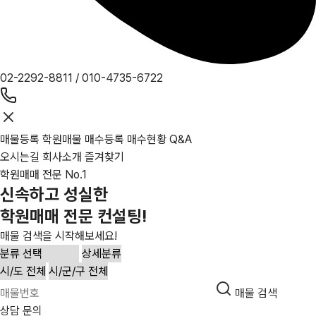
02-2292-8811
/
010-4735-6722
매물등록
학원매물
매수등록
매수현황
Q&A
오시는길
회사소개
즐겨찾기
학원매매 전문 No.1
신속하고 성실한
학원매매 전문 컨설팅!
매물 검색을 시작해보세요!
매물 검색
상담 문의