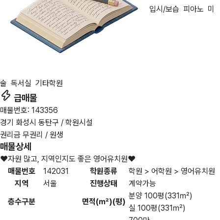
입시/보습
피아노
미
술
독서실
기타학원
급매물
매물번호: 143356
경기 화성시 동탄구 / 학원시설
권리금 무권리 / 원생
매물상세
❤️자원 많고, 지역인지도 좋은 영어유치원❤️
매물번호
142031
학원종류
학원 > 어학원 > 영어유치원
지역
서울
진행상태
계약가능
분양 100평(331㎡)
층수구분
면적(㎡)(평)
실 100평(331㎡)