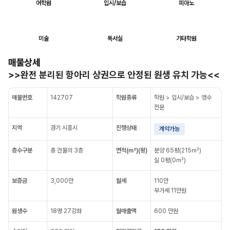
어학원
입시/보습
피아노
미술
독서실
기타학원
매물상세
>>완전 분리된 항아리 상권으로 안정된 원생 유치 가능<<
매물번호
142707
학원종류
학원 > 입시/보습 > 영수
전문
지역
경기 시흥시
진행상태
계약가능
층수구분
총 건물의 3층
면적(㎡)(평)
분양 65평(215㎡)
실 0평(0㎡)
보증금
3,000만
월세
110만
부가세 11만원
원생수
18명 27강좌
월매출액
600 만원