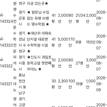
07
원
정구
리금 있는곳★
영
경기
★ 원장님 수업
2026-
수
41
2,000
80
21/34
2,000
군포
없는 유명 브랜
08-
143324
전
평
만
만
명
만
시
드 영수학원 ★
07
문
수
경기
★대단위 아파트
2026-
학
성남
단지앞 대로변
41
5,000
170
8명
150만
08-
143323
전
시 수
수학학원 시설
평
만
만
07
문
정구
★
피
경기
★신도시 과밀초
2026-
10
2,000
80
3,000
아
시흥
등학교앞 첫번째
27명
08-
143322
평
만
만
만
노
시
피아노 ★
07
충남
피
2026-
천안
30
2,300
100
1,000
143321
아
15명
08-
시 동
평
만
만
만
노
06
남구
영
경기
어
고양
2026-