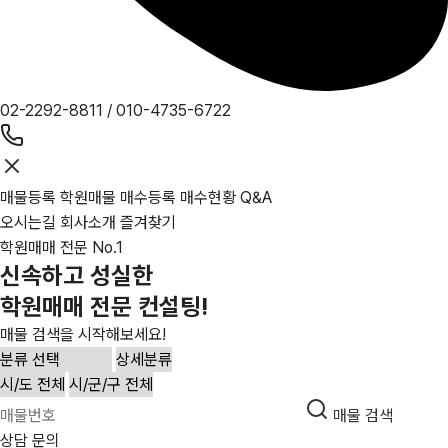
02-2292-8811
/
010-4735-6722
매물등록
학원매물
매수등록
매수현황
Q&A
오시는길
회사소개
즐겨찾기
학원매매 전문 No.1
신속하고 성실한
학원매매 전문 컨설팅!
매물 검색을 시작해보세요!
매물 검색
상담 문의