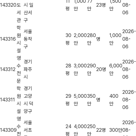
11
1,000
77
1,500
143320
도
시 일
23명
08-
평
만
만
만
서
산서
06
관
구
학
서울
2026-
원
30
2,000
280
1,000
143316
동작
명
08-
시
평
만
만
만
구
06
설
영
경기
2026-
수
28
3,000
290
6,000
143312
파주
20명
08-
전
평
만
만
만
시
06
문
학
경기
2026-
원
고양
29
5,000
350
400
143311
명
08-
시
시 덕
평
만
만
만
06
설
양구
영
서울
2026-
수
24
4,000
250
143309
서초
22명
300만
08-
전
평
만
만