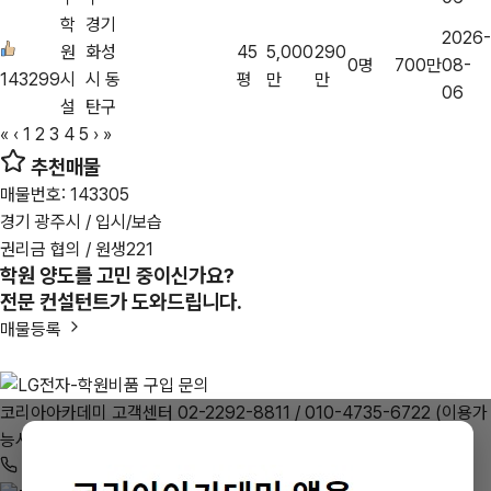
학
경기
2026-
원
화성
45
5,000
290
0명
700만
08-
143299
시
시 동
평
만
만
06
설
탄구
«
‹
1
2
3
4
5
›
»
추천매물
매물번호: 143305
경기 광주시 / 입시/보습
권리금 협의 / 원생221
학원 양도를 고민 중이신가요?
전문 컨설턴트가 도와드립니다.
매물등록
코리아아카데미 고객센터
02-2292-8811
/ 010-4735-6722
(이용가
능시간 : 평일 10:00 ~ 22:00)
전화 상담