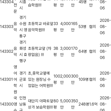
143304
시흥
45명
08-
전
습학원!!!
평
만
만
만
시
06
문
경기
2026-
음
수원
초등학교 바로앞
33
4,000
165
143303
53명
협의
08-
악
시 영
음악학원!!!
평
만
만
06
통구
경기
2026-
음
화성
초등학교앞 (차
38
3,000
170
143302
64명
협의
08-
악
시 효
량없음) !!!
평
만
만
06
행구
영
어
경기
초,중학교옆에
2026-
100
2,000
300
143301
어
군포
있는 원장님 수
109명
협의
08-
평
만
만
학
시
업없는 어학원!!!
06
원
국
인천
2026-
대단지 아파트앞
80
5,000
350
143300
영
남동
248명
1.6억
08-
상가 보습학원!!!
평
만
만
수
구
06