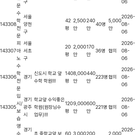
구
06
문
수
서울
2026-
학
42
2,500
240
5,000
143308
양천
40명
08-
전
평
만
만
만
구
06
문
피
서울
2026-
20
2,000
170
143307
아
서초
36명
협의
08-
평
만
만
노
구
06
수
2026-
학
신도시 학교 앞
140
8,000
440
143306
경기
223명
협의
08-
전
수학 학원!!!
평
만
만
06
문
입
경기
학교앞 수익좋은
2026-
시/
120
9,000
600
143305
광주
학원(원장님수
221명
협의
08-
보
평
만
만
시
업무)!!!
06
습
영
경기
2026-
수
초,중학교앞 보
60
3,000
200
2,000