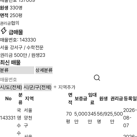
매물번호 137009
원생
330명
면적
250평
협의
권리금
급매물
매물번호: 143330
서울 강서구 / 수학전문
권리금 500만 / 원생23
최신 매물
지역추가
분
면
임대
No
지역
보증금
원생
권리금
등록일
류
적
료
국
서울
2026-
70
5,000
345
56/92
5,500
143331
영
양천
08-
평
만
만
명
만
수
구
07
수
서울
2026-