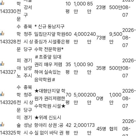
학
10
1,000
85
강서
23명
500만
08-
143330
전
평
만
만
구
07
문
수
충북
* 신규 동남지구
2026-
학
청주
밀집단지앞 학원
60
4,000
240
9,500
73명
08-
143328
전
시 상
중심가 시설좋은
평
만
만
만
07
문
당구
수학 전문학원*
＃초중앞 임대
피
경기
2026-
권리 매우 저렴
35
1,000
90
아
남양
35명
500만
08-
143327
하여 실속있는
평
만
만
노
주시
07
음악학원＃
수
충북
★대형단지앞 학
2026-
학
청주
70
5,000
200
1,000
원가 권리저렴한
0명
08-
143326
전
시 상
평
만
만
만
수학학원 시설★
07
문
당구
미
경기
★위례 신도시
2026-
술
성남
항아리 상권 :공
42
2,000
173
45명
협의
08-
143325
학
시 수
실 없이 바닥 권
평
만
만