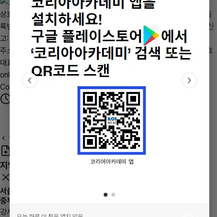
상호: (주)코리아컨설팅,코리아공인중개 | 대표자: 김원종 | 사업자등
록번호: 884-81-00033 | 중개업번호: 9241-6218 | 통신판매업신
고: 제2015-서울강남-01079호
주소: 서울특별시 강남구 일원동 734 상록수아파트 단지내 상가 210호
대표전화: 02-2292-8811 | 팩스: 02-483-8811 | 이메일:
only6722@naver.com
Copyright © KoreaAcademy. All rights reserved.
최근 본 매물
최근 본 매물이 없습니다.
1
/1
매물등록
매수등록
전화상담
즐겨찾기
지역별 컨설팅 담당자
서울
중부
강서 양천 강남 서초 관악 동작 서
오늘 하루 이 창을 열지 않음
닫기