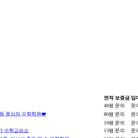
면적
보증금
임
48평
문의
문
중등 중심의 수학학원❤️
80평
문의
문
19평
문의
문
가 수학교습소
13평
문의
문