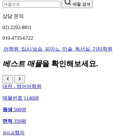
매물 검색
상담 문의
02) 2292-8811
010-4735-6722
어학원
입시/보습
피아노
미술
독서실
기타학원
베스트 매물
을 확인해보세요.
대전 - 영어어학원
매물번호 114668
원생
500명
면적
350평
협의
권리금