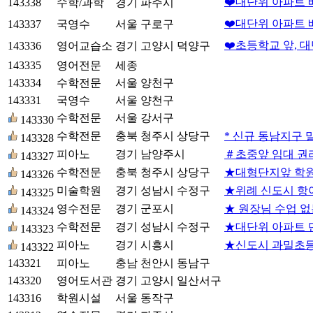
❤️대단위 아파트 
143338
수학/과학
경기 파주시
❤️대단위 아파트 
143337
국영수
서울 구로구
❤️초등학교 앞, 
143336
영어교습소
경기 고양시 덕양구
143335
영어전문
세종
143334
수학전문
서울 양천구
143331
국영수
서울 양천구
수학전문
서울 강서구
143330
수학전문
충북 청주시 상당구
* 신규 동남지구
143328
피아노
경기 남양주시
＃초중앞 임대 권
143327
수학전문
충북 청주시 상당구
★대형단지앞 학원
143326
미술학원
경기 성남시 수정구
★위례 신도시 항
143325
영수전문
경기 군포시
★ 원장님 수업 없
143324
수학전문
경기 성남시 수정구
★대단위 아파트 
143323
피아노
경기 시흥시
★신도시 과밀초등
143322
143321
피아노
충남 천안시 동남구
143320
영어도서관
경기 고양시 일산서구
143316
학원시설
서울 동작구