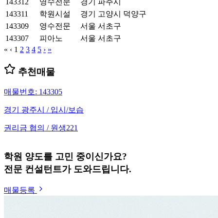
143312
영수전문
경기 파주시
143311
학원시설
경기 고양시 덕양구
143309
영수전문
서울 서초구
143307
피아노
서울 서초구
«
‹
1
2
3
4
5
›
»
추천매물
매물번호: 143305
경기 광주시 / 입시/보습
권리금 협의 / 원생221
학원 양도를 고민 중이신가요?
전문 컨설턴트가 도와드립니다.
매물등록