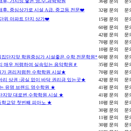
배후, 가시성 좋은 영.수.과학학원
36평
문의
문
배후. 중심상가로 시설 A급. 중고등 전문❤️
32평
문의
문
대단위 아파트 단지 상가❤️
15평
문의
문
60평
문의
문
42평
문의
문
70평
문의
문
10평
문의
문
 밀집단지앞 학원중심가 시설좋은 수학 전문학원*
60평
문의
문
리 매우 저렴하여 실속있는 음악학원＃
35평
문의
문
가 권리저렴한 수학학원 시설★
70평
문의
문
아리 상권 :공실 없이 바닥 권리금 있는곳★
42평
문의
문
는 유명 브랜드 영수학원 ★
41평
문의
문
단지앞 대로변 수학학원 시설 ★
41평
문의
문
학교앞 첫번째 피아노 ★
10평
문의
문
30평
문의
문
11평
문의
문
30평
문의
문