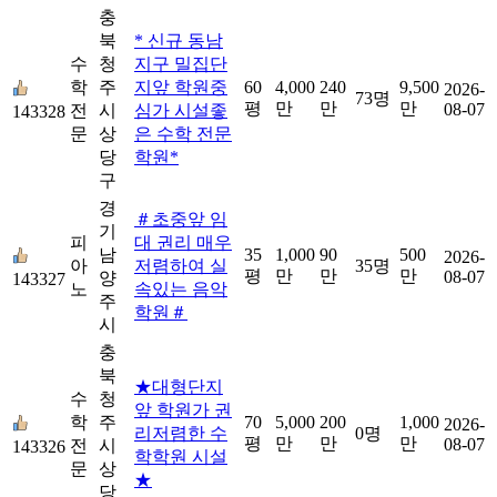
충
북
* 신규 동남
수
청
지구 밀집단
학
주
지앞 학원중
60
4,000
240
9,500
2026-
73명
평
만
만
만
08-07
전
시
심가 시설좋
143328
문
상
은 수학 전문
당
학원*
구
경
＃초중앞 임
기
피
대 권리 매우
남
35
1,000
90
500
2026-
아
저렴하여 실
35명
평
만
만
만
08-07
양
143327
노
속있는 음악
주
학원＃
시
충
북
★대형단지
수
청
앞 학원가 권
학
주
70
5,000
200
1,000
2026-
리저렴한 수
0명
평
만
만
만
08-07
전
시
143326
학학원 시설
문
상
★
당