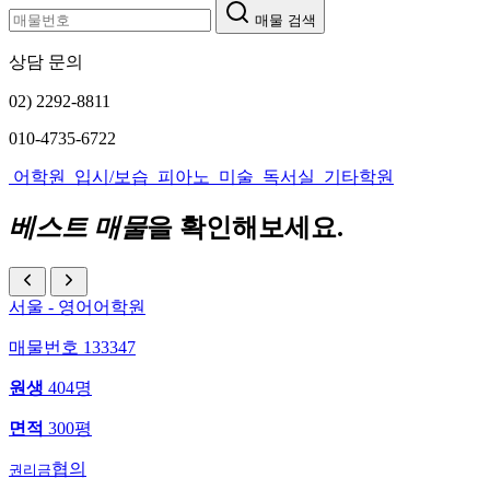
매물 검색
상담 문의
02) 2292-8811
010-4735-6722
어학원
입시/보습
피아노
미술
독서실
기타학원
베스트 매물
을 확인해보세요.
서울 - 영어어학원
매물번호 133347
원생
404명
면적
300평
협의
권리금