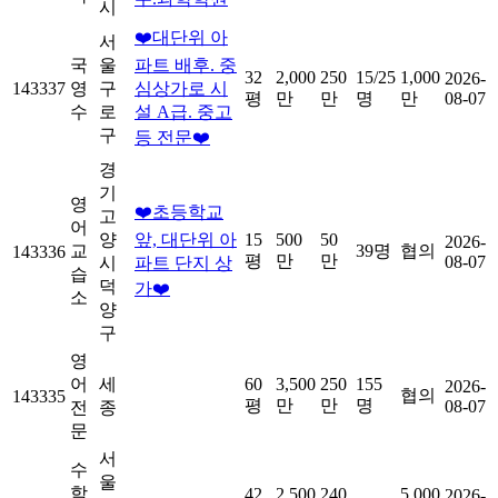
시
❤️대단위 아
서
국
울
파트 배후. 중
32
2,000
250
15/25
1,000
2026-
143337
영
구
심상가로 시
평
만
만
명
만
08-07
수
로
설 A급. 중고
구
등 전문❤️
경
기
영
❤️초등학교
고
어
양
앞, 대단위 아
15
500
50
2026-
교
39명
협의
143336
평
만
만
08-07
시
파트 단지 상
습
덕
가❤️
소
양
구
영
어
세
60
3,500
250
155
2026-
협의
143335
평
만
만
명
08-07
전
종
문
서
수
울
학
42
2,500
240
5,000
2026-