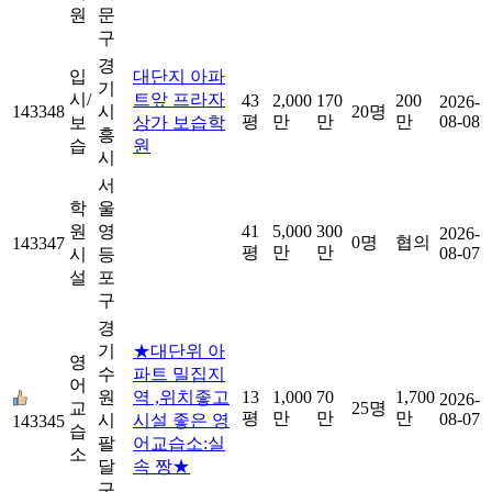
원
문
구
경
입
대단지 아파
기
시/
트앞 프라자
43
2,000
170
200
2026-
143348
시
20명
평
만
만
만
08-08
보
상가 보습학
흥
습
원
시
서
학
울
원
영
41
5,000
300
2026-
0명
협의
143347
평
만
만
08-07
시
등
설
포
구
경
기
★대단위 아
영
수
파트 밀집지
어
원
역 ,위치좋고
13
1,000
70
1,700
2026-
교
25명
평
만
만
만
08-07
시
시설 좋은 영
143345
습
팔
어교습소:실
소
달
속 짱★
구