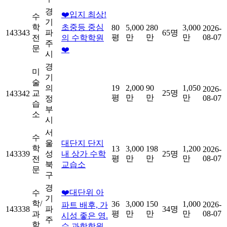
경
❤️입지 최상!
수
기
학
초중등 중심
80
5,000
280
3,000
2026-
143343
파
65명
평
만
만
만
08-07
전
의 수학학원
주
문
❤️
시
경
미
기
술
의
19
2,000
90
1,050
2026-
교
25명
143342
평
만
만
만
08-07
정
습
부
소
시
서
수
울
대단지 단지
학
13
3,000
198
1,200
2026-
143339
성
내 상가 수학
25명
평
만
만
만
08-07
전
북
교습소
문
구
경
❤️대단위 아
수
기
학/
36
3,000
150
1,000
2026-
파트 배후, 가
143338
파
34명
평
만
만
만
08-07
과
시성 좋은 영.
주
학
수.과학학원