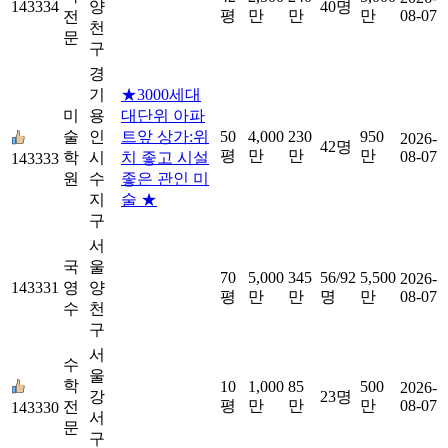
143334
양
40명
평
만
만
만
08-07
전
천
문
구
경
기
★3000세대
미
용
대단위 아파
술
인
트앞 상가:위
50
4,000
230
950
2026-
42명
평
만
만
만
08-07
학
시
치 좋고 시설
143333
원
수
좋은 관인 미
지
술 ★
구
서
국
울
70
5,000
345
56/92
5,500
2026-
143331
영
양
평
만
만
명
만
08-07
수
천
구
서
수
울
학
10
1,000
85
500
2026-
강
23명
평
만
만
만
08-07
전
143330
서
문
구