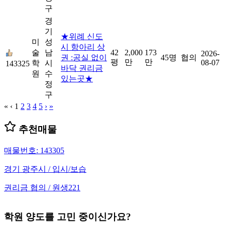
구
경
기
★위례 신도
미
성
시 항아리 상
술
남
42
2,000
173
2026-
권 :공실 없이
45명
협의
평
만
만
08-07
학
시
143325
바닥 권리금
원
수
있는곳★
정
구
«
‹
1
2
3
4
5
›
»
추천매물
매물번호: 143305
경기 광주시 / 입시/보습
권리금 협의 / 원생221
학원 양도를 고민 중이신가요?