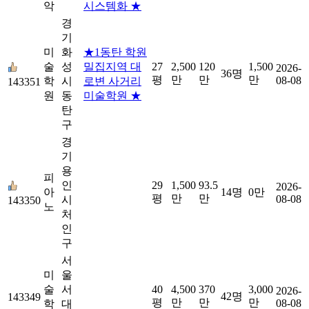
악
시스템화 ★
경
기
미
화
★1동탄 학원
술
성
밀집지역 대
27
2,500
120
1,500
2026-
36명
평
만
만
만
08-08
학
시
로변 사거리
143351
원
동
미술학원 ★
탄
구
경
기
용
피
인
29
1,500
93.5
2026-
아
14명
0만
평
만
만
08-08
시
143350
노
처
인
구
서
미
울
술
서
40
4,500
370
3,000
2026-
42명
143349
평
만
만
만
08-08
학
대