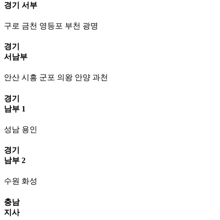
경기 서부
구로 금천 영등포 부천 광명
경기
서남부
안산 시흥 군포 의왕 안양 과천
경기
남부 1
성남 용인
경기
남부 2
수원 화성
충남
지사