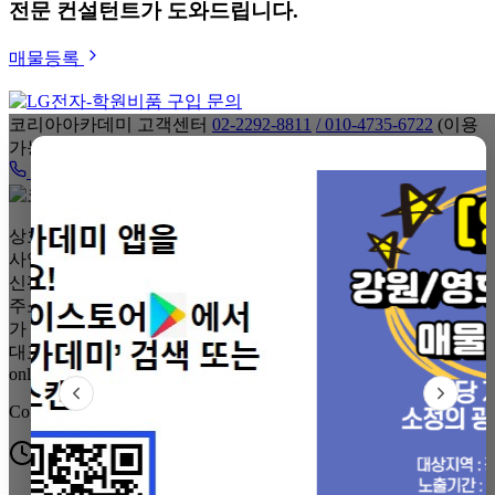
전문 컨설턴트가 도와드립니다.
매물등록
코리아아카데미 고객센터
02-2292-8811
/ 010-4735-6722
(이용
가능시간 : 평일 10:00 ~ 22:00)
전화 상담
상호: (주)코리아컨설팅,코리아공인중개 | 대표자: 김원종 |
사업자등록번호: 884-81-00033 | 중개업번호: 9241-6218 | 통
신판매업신고: 제2015-서울강남-01079호
주소: 서울특별시 강남구 일원동 734 상록수아파트 단지내 상
가 210호
대표전화: 02-2292-8811 | 팩스: 02-483-8811 | 이메일:
only6722@naver.com
Copyright © KoreaAcademy. All rights reserved.
최근 본 매물