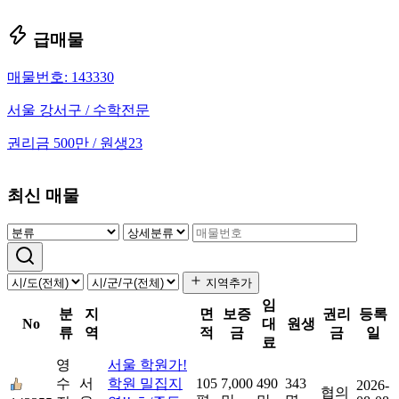
급매물
매물번호: 143330
서울 강서구 / 수학전문
권리금 500만 / 원생23
최신 매물
지역추가
임
분
지
면
보증
권리
등록
No
대
원생
류
역
적
금
금
일
료
영
서울 학원가!
수
서
학원 밀집지
105
7,000
490
343
2026-
협의