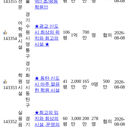
평
만
만
명
08-08
전
울
역!! 초/중등
143355
문
학원!!!
경
기
어
수
★광교 신도
학
원
시 최상의 위
106
700
2026-
원
1억
명
협의
평
만
08-08
시
치와 최고의
143354
시
영
시설 ★
설
통
구
경
기
학
화
★ 동탄 신도
원
성
41
2,000
165
500
2026-
시 아주 깔끔
0명
평
만
만
만
08-08
시
시
143353
한 학원 시설
설
동
탄
구
실
★최고의 입
용
경
지와 최상의
60
3,000
200
278
2026-
협의
143352
평
만
만
명
08-08
음
기
시설 ,운영의