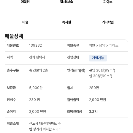
어학원
입시/보습
피아노
미술
독서실
기타학원
매물상세
매물번호
139232
학원종류
학원 > 음악 > 피아노
지역
경기 평택시
진행상태
계약가능
층수구분
총 건물의 2층
면적(㎡)(평)
분양 30평(99㎡)
실 30평(99㎡)
보증금
5,000만
월세
280만
원생수
230 명
월매출액
2,900 만원
순이익
2,000 만원
희망권리금
3.2억
학원소개
신도시 대단지아파트 주
변 상가에 위치한 피아노