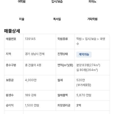
어학원
입시/보습
피아노
미술
독서실
기타학원
매물상세
매물번호
139145
학원종류
학원 > 입시/보습 > 국영
수
지역
경기 성남시 전체
진행상태
계약가능
층수구분
총 건물의 4층
면적(㎡)(평)
분양 83평(274㎡)
실 80평(264㎡)
보증금
4,000만
월세
520만
(부가세포함)
원생수
189 강좌
월매출액
5,870 만원
순이익
1,500 만원
희망권리금
2억