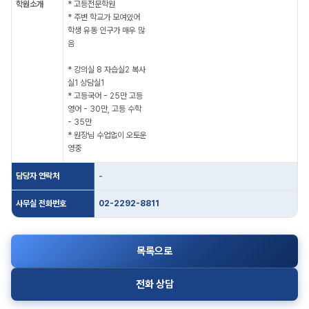
학원소개
* 고등전문학원
* 주변 학교가 모여있어
학생 유동 인구가 매우 많
음
* 강의실 8 자습실2 복사
실1 상담실1
* 고등국어 - 25만 고등
영어 - 30만, 고등 수학
- 35만
* 원장님 수업없이 오토운
영중
담당자 연락처
-
사무실 전화번호
02-2292-8811
목록으로
전화 상담