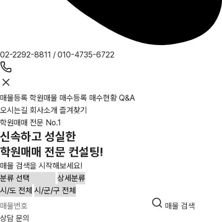
02-2292-8811
/
010-4735-6722
매물등록
학원매물
매수등록
매수현황
Q&A
오시는길
회사소개
즐겨찾기
학원매매 전문 No.1
신속하고 성실한
학원매매 전문 컨설팅!
매물 검색을 시작해보세요!
매물 검색
상담 문의