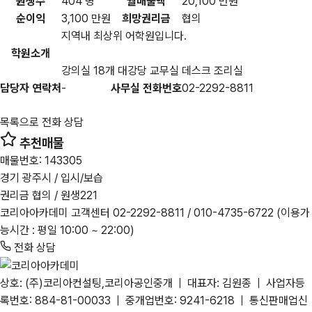
원생수
404 명
월매출액
20,100 만원
순이익
3,100 만원
희망권리금
협의
지역내 최상위 어학원입니다.
학원소개
강의실 18개 대강당 교무실 데스크 조리실
담당자 연락처
-
사무실 전화번호
02-2292-8811
목록으로
전화 상담
추천매물
매물번호: 143305
경기 광주시 / 입시/보습
권리금 협의 / 원생221
코리아아카데미 고객센터
02-2292-8811
/ 010-4735-6722
(이용가
능시간 : 평일 10:00 ~ 22:00)
전화 상담
상호: (주)코리아컨설팅,코리아공인중개 | 대표자: 김원종 | 사업자등
록번호: 884-81-00033 | 중개업번호: 9241-6218 | 통신판매업신