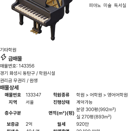
피아노
미술
독서실
기타학원
급매물
매물번호: 143356
경기 화성시 동탄구 / 학원시설
권리금 무권리 / 원생
매물상세
매물번호
133347
학원종류
학원 > 어학원 > 영어어학원
지역
서울
진행상태
계약가능
분양 300평(992㎡)
층수구분
면적(㎡)(평)
실 270평(893㎡)
보증금
2억
월세
920만