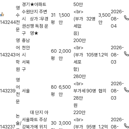
경기
★아파트
50만
영
수원
단지 주변
<br>
2026-
수
31
1,500
3,500
시
상가 :무경
(부가
32명
08-
143244
전
평
만
만
권선
쟁 독점 운
세없
04
문
구
영★
음)
영
충남
200만
어
천안
<br>
2026-
60
2,000
143243
어
시
(부가
105명
1.2억
08-
평
만
학
서북
세포
03
원
구
함)
280만
영
<br>
2026-
어
80
6,500
143239
서울
부가세
90명
협의
08-
전
평
만
28만
03
문
원
대 단지 아
220만
논
서울
파트 주상
<br>
2026-
술/
30
3,000
143237
강북
가에 위치
(부가
95명
1.2억
08-