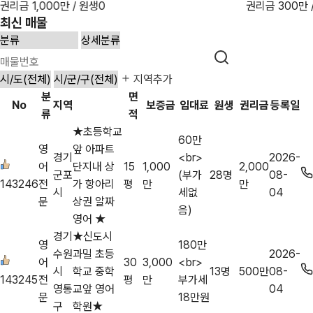
권리금 1,000만 / 원생0
권리금 300만 
최신 매물
지역추가
분
면
No
지역
보증금
임대료
원생
권리금
등록일
류
적
★초등학교
60만
영
앞 아파트
경기
<br>
2026-
어
단지내 상
15
1,000
2,000
군포
(부가
28명
08-
143246
전
가 항아리
평
만
만
시
세없
04
문
상권 알짜
음)
영어 ★
경기
★신도시
영
180만
수원
과밀 초등
2026-
어
30
3,000
<br>
시
학교 중학
13명
500만
08-
143245
전
평
만
부가세
영통
교앞 영어
04
문
18만원
구
학원★