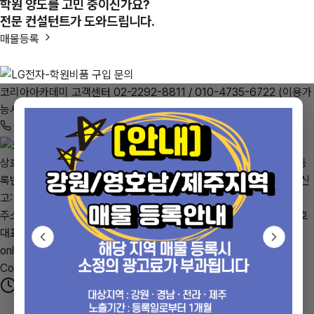
학원 양도를 고민 중이신가요?
전문 컨설턴트가 도와드립니다.
매물등록
코리아아카데미 고객센터
02-2292-8811
/ 010-4735-6722
(이용가
능시간 : 평일 10:00 ~ 22:00)
전화 상담
상호: (주)코리아컨설팅,코리아공인중개 | 대표자: 김원종 | 사업자등
록번호: 884-81-00033 | 중개업번호: 9241-6218 | 통신판매업신
고: 제2015-서울강남-01079호
주소: 서울특별시 강남구 일원동 734 상록수아파트 단지내 상가 210호
대표전화: 02-2292-8811 | 팩스: 02-483-8811 | 이메일:
only6722@naver.com
Copyright © KoreaAcademy. All rights reserved.
최근 본 매물