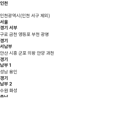
인천
인천광역시(인천 서구 제외)
서울
경기 서부
구로 금천 영등포 부천 광명
경기
서남부
안산 시흥 군포 의왕 안양 과천
경기
남부 1
성남 용인
경기
남부 2
수원 화성
충남
지사
오산 평택 안성 천안 아산 서산
대전 / 세종 지사
대전광역시 세종특별자치시
충북 / 전주 지사