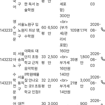
국
평
만
구
한 독서 논
세포
03
어
술학원
함)
300만
영
<br>
서울
노원구 입
2026-
수
60
6,500
(부가
143233
노원
지 최상 영,
105명
1.1억
08-
전
평
만
세/관
구
수학원
03
문
리비
포함)
아파트 대
160만
피
서울
2026-
단지 초등
33
2,500
<br>
1,800
143232
아
송파
35명
08-
학교 근처
평
만
부가세
만
노
구
03
음악학원
16만원
수
!!학원매물
140만
서울
2026-
학
잘 안나오
32
2,000
<br>
3,000
143231
동작
21명
08-
전
는 곳!! 초등
평
만
부가세
만
구
03
문
학교 인접!!
14만원
영
2026-
어
대전
30
3,000
900