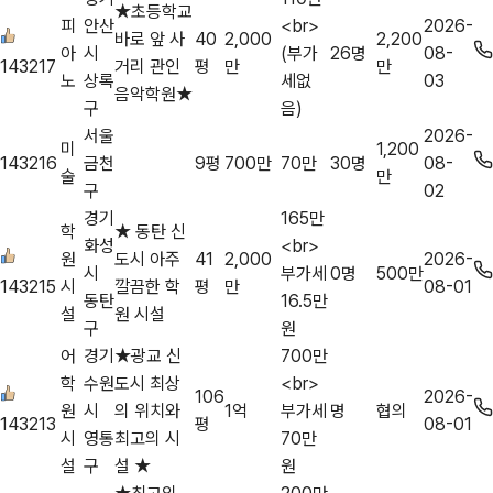
★초등학교
피
안산
<br>
2026-
바로 앞 사
40
2,000
2,200
아
시
(부가
26명
08-
143217
거리 관인
평
만
만
노
상록
세없
03
음악학원★
구
음)
서울
2026-
미
1,200
143216
금천
9평
700만
70만
30명
08-
술
만
구
02
경기
165만
학
★ 동탄 신
화성
<br>
원
도시 아주
41
2,000
2026-
시
부가세
0명
500만
143215
시
깔끔한 학
평
만
08-01
동탄
16.5만
설
원 시설
구
원
어
경기
★광교 신
700만
학
수원
도시 최상
<br>
106
2026-
원
시
의 위치와
1억
부가세
명
협의
143213
평
08-01
시
영통
최고의 시
70만
설
구
설 ★
원