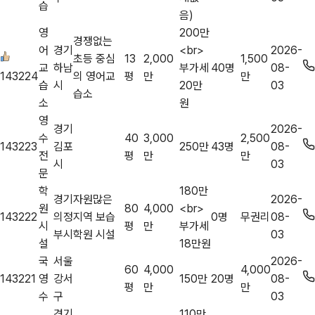
습
음)
영
200만
경쟁없는
어
경기
<br>
2026-
초등 중심
13
2,000
1,500
교
하남
부가세
40명
08-
143224
의 영어교
평
만
만
습
시
20만
03
습소
소
원
영
경기
2026-
수
40
3,000
2,500
143223
김포
250만
43명
08-
전
평
만
만
시
03
문
학
180만
경기
자원많은
2026-
원
80
4,000
<br>
143222
의정
지역 보습
0명
무권리
08-
시
평
만
부가세
부시
학원 시설
03
설
18만원
국
서울
2026-
60
4,000
4,000
143221
영
강서
150만
20명
08-
평
만
만
수
구
03
경기
110만