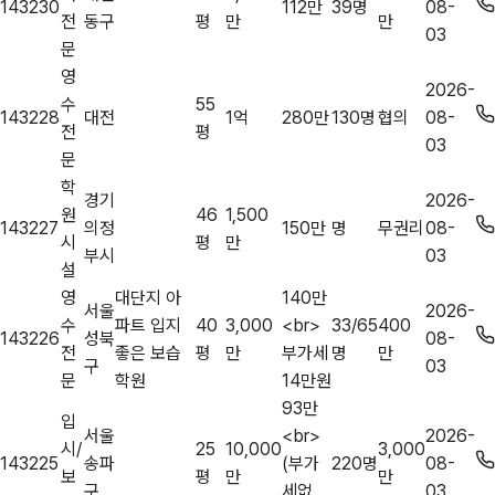
143230
112만
39명
08-
전
동구
평
만
만
03
문
영
2026-
수
55
143228
대전
1억
280만
130명
협의
08-
전
평
03
문
학
경기
2026-
원
46
1,500
143227
의정
150만
명
무권리
08-
시
평
만
부시
03
설
영
대단지 아
140만
서울
2026-
수
파트 입지
40
3,000
<br>
33/65
400
143226
성북
08-
전
좋은 보습
평
만
부가세
명
만
구
03
문
학원
14만원
93만
입
서울
<br>
2026-
시/
25
10,000
3,000
143225
송파
(부가
220명
08-
보
평
만
만
구
세없
03