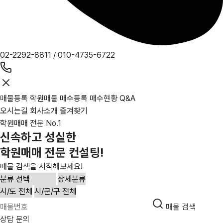
02-2292-8811
/
010-4735-6722
매물등록
학원매물
매수등록
매수현황
Q&A
오시는길
회사소개
즐겨찾기
학원매매 전문 No.1
신속하고 성실한
학원매매 전문 컨설팅!
매물 검색을 시작해보세요!
매물 검색
상담 문의