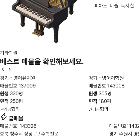
피아노
미술
독서실
기타학원
베스트 매물
을 확인해보세요.
기 - 영어유치원
경기 - 영어어학원
물번호 137009
매물번호 143008
생
330명
원생
305명
적
250평
면적
180평
협의
협의
리금
권리금
급매물
매물번호: 143326
매물번호: 143
충북 청주시 상당구 / 수학전문
경기 수원시 영