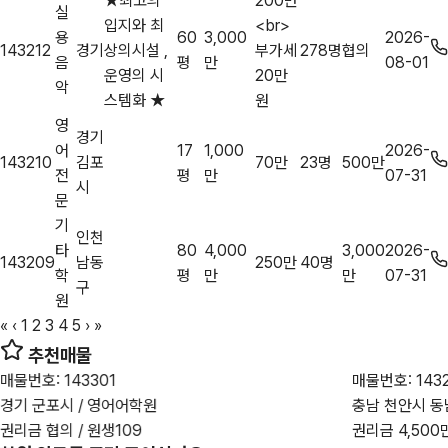
★최고의
200만
실
입지와 최
<br>
용
60
3,000
2026-
143212
경기
상의시설 ,
부가세
278명
협의
음
평
만
08-01
운영의 시
20만
악
스템화 ★
원
영
경기
어
17
1,000
2026-
143210
김포
70만
23명
500만
전
평
만
07-31
시
문
기
인천
타
80
4,000
3,000
2026-
143209
남동
250만
40명
학
평
만
만
07-31
구
원
«
‹
1
2
3
4
5
›
»
추천매물
매물번호: 143301
매물번호: 143
경기 군포시 / 영어어학원
충남 천안시 동
권리금 협의 / 원생109
권리금 4,500만